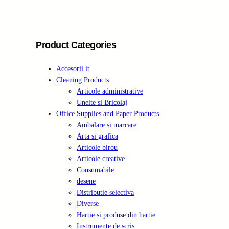
c
h
Product Categories
Accesorii it
Cleaning Products
Articole administrative
Unelte si Bricolaj
Office Supplies and Paper Products
Ambalare si marcare
Arta si grafica
Articole birou
Articole creative
Consumabile
desene
Distributie selectiva
Diverse
Hartie si produse din hartie
Instrumente de scris