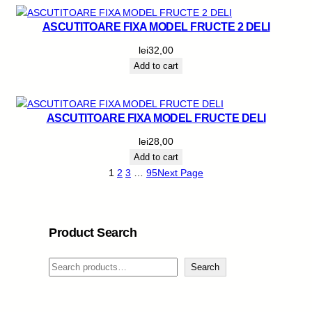
ASCUTITOARE FIXA MODEL FRUCTE 2 DELI
lei
32,00
Add to cart
ASCUTITOARE FIXA MODEL FRUCTE DELI
lei
28,00
Add to cart
1
2
3
…
95
Next Page
Product Search
S
Search
e
a
r